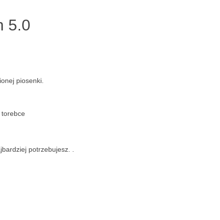
 5.0
onej piosenki.
 torebce
bardziej potrzebujesz. .