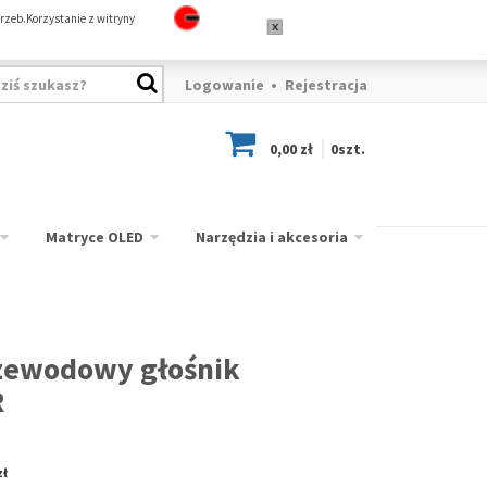
rzeb.Korzystanie z witryny
Logowanie
Rejestracja
0,00 zł
0
szt.
Matryce OLED
Narzędzia i akcesoria
zewodowy głośnik
R
zł