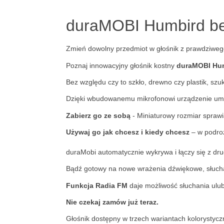
duraMOBI Humbird be
Zmień dowolny przedmiot w głośnik z prawdziweg
Poznaj innowacyjny głośnik kostny
duraMOBI Hu
Bez względu czy to szkło, drewno czy plastik, szu
Dzięki wbudowanemu mikrofonowi urządzenie umoż
Zabierz go ze sobą
-
Miniaturowy rozmiar sprawi
Używaj go jak chcesz i kiedy chcesz
– w podroż
duraMobi automatycznie wykrywa i łączy się z dru
Bądź gotowy na nowe wrażenia dźwiękowe, słuchają
Funkcja Radia FM
daje możliwość słuchania ulub
Nie czekaj zamów już teraz.
Głośnik dostępny w trzech wariantach kolorystycz