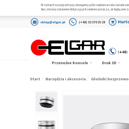
W ramach naszej witryny stosujemy pliki cookies w celu świadcz
bez zmiany ustawień dotyczących cookies oznacza, że będą one
Hurt
sklep@elgar.pl
(+48) 32 370 25 28
Przenośne Konsole
Druk 3D
Start
Narzędzia i akcesoria
Głośniki bezprzew