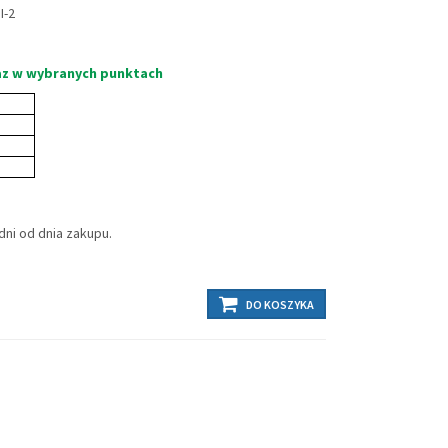
I-2
z w wybranych punktach
ni od dnia zakupu.
DO KOSZYKA