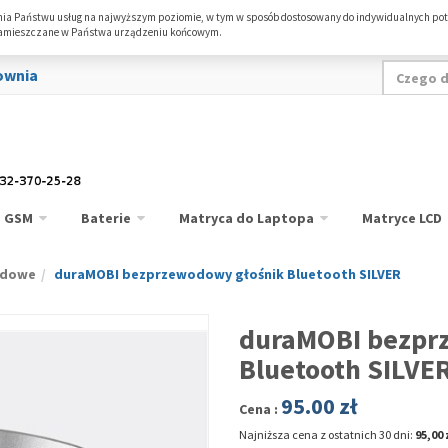
enia Państwu usług na najwyższym poziomie, w tym w sposób dostosowany do indywidualnych pot
 zamieszczane w Państwa urządzeniu końcowym.
ownia
GSM
Baterie
Matryca do Laptopa
Matryce LCD
odowe
duraMOBI bezprzewodowy głośnik Bluetooth SILVER
duraMOBI bezpr
Bluetooth SILVE
95.00
zł
Cena :
Najniższa cena z ostatnich 30 dni:
95,00 