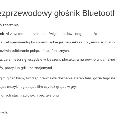
zprzewodowy głośnik Bluetooth
o zdarzenia.
mbird
z systemem przekazu dźwięku do dowolnego podłoża.
kaj i eksperymentuj by sprawić sobie jak największą przyjemność z ulubi
liwia odbieranie połączeń telefonicznych.
a, że zmieści się wszędzie w kieszeni, plecaku, a na pewno w damskiej
y, pracy lub grillu ze znajomymi.
gim głośnikiem, tworząc prawdziwe doznanie stereo tam, gdzie tego naj
c muzyki, oglądając film czy też grając w gry.
ionych stacji radiowych bez telefonu
nych.