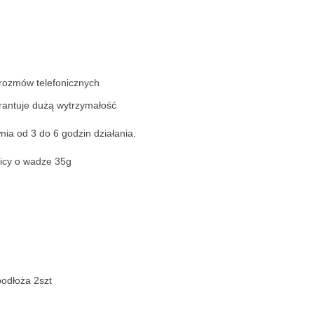
rozmów telefonicznych
rantuje dużą wytrzymałość
a od 3 do 6 godzin działania.
nicy o wadze 35g
odłoża 2szt