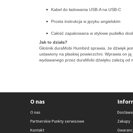
Kabel do ładowania USB-A na USB-C
Prosta instrukcja w języku angielskim
Całość zapakowana w stylowe pudełko dosk
Jak to działa?
Głośnik duraMobi Humbird sprawia, że dźwięk jest 
ustawiony na płaskiej powierzchni. Wprawia on j
wydawanego przez duraMobi dźwięku zależą od ma
O nas
Infor
O nas
Dostawa
Partnerskie Punkty serwisowe
Zakupy
Kontakt
Gwarancj