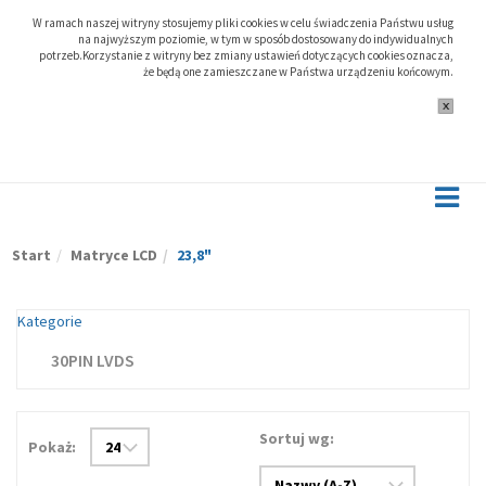
W ramach naszej witryny stosujemy pliki cookies w celu świadczenia Państwu usług
na najwyższym poziomie, w tym w sposób dostosowany do indywidualnych
potrzeb.Korzystanie z witryny bez zmiany ustawień dotyczących cookies oznacza,
że będą one zamieszczane w Państwa urządzeniu końcowym.
Start
Matryce LCD
23,8"
Kategorie
30PIN LVDS
Sortuj wg:
Pokaż: