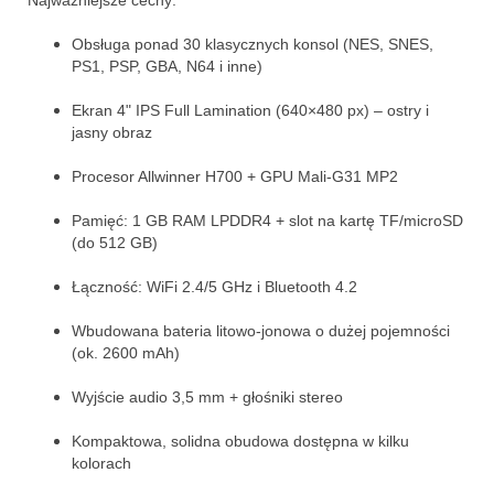
Obsługa ponad 30 klasycznych konsol (NES, SNES,
PS1, PSP, GBA, N64 i inne)
Ekran 4" IPS Full Lamination (640×480 px) – ostry i
jasny obraz
Procesor Allwinner H700 + GPU Mali-G31 MP2
Pamięć: 1 GB RAM LPDDR4 + slot na kartę TF/microSD
(do 512 GB)
Łączność: WiFi 2.4/5 GHz i Bluetooth 4.2
Wbudowana bateria litowo-jonowa o dużej pojemności
(ok. 2600 mAh)
Wyjście audio 3,5 mm + głośniki stereo
Kompaktowa, solidna obudowa dostępna w kilku
kolorach