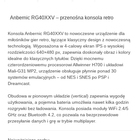
Anbernic RG40XXV – przenośna konsola retro
Konsola Anbernic RG40XXV to nowoczesne urządzenie dla
miłośników gier retro, łączące klasyczny design z nowoczesną
technologią. Wyposażona w 4-calowy ekran IPS o wysokiej
rozdzielczości 640×480 px, zapewnia doskonały obraz i kolory
idealne do klasycznych tytułów. Dzięki mocnemu
czterordzeniowemu procesorowi Allwinner H700 i układowi
Mali-G31 MP2, urządzenie obsługuje płynnie ponad 30
systemów emulacyjnych – od NES i SNES po PSP i
Dreamcast.
Obudowa w pionowym układzie (vertical) zapewnia wygodę
użytkowania, a pojemna bateria umożliwia nawet kilka godzin
rozgrywki bez ładowania. Konsola posiada moduły WiFi 2.4/5
GHz oraz Bluetooth 4.2, co pozwala na bezprzewodowe
przesyłanie danych i grę w trybie multiplayer.
Najważniejsze cechy: