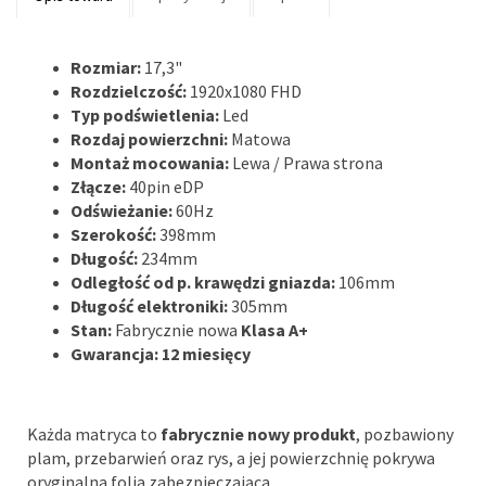
Rozmiar:
17,3"
Rozdzielczość:
1920x1080 FHD
Typ podświetlenia:
Led
Rozdaj powierzchni:
Matowa
Montaż mocowania:
Lewa / Prawa strona
Złącze:
40pin eDP
Odświeżanie:
60Hz
Szerokość:
398mm
Długość:
234mm
Odległość od p. krawędzi gniazda:
106mm
Długość elektroniki:
305mm
Stan:
Fabrycznie nowa
Klasa A+
Gwarancja: 12 miesięcy
Każda matryca to
fabrycznie nowy produkt
, pozbawiony
plam, przebarwień oraz rys, a jej powierzchnię pokrywa
oryginalna folia zabezpieczająca.