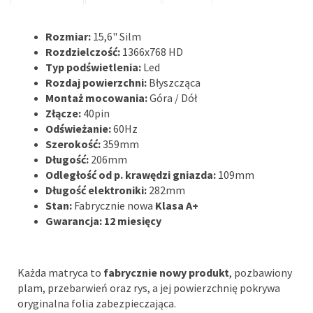
Rozmiar:
15,6" Silm
Rozdzielczość:
1366x768 HD
Typ podświetlenia:
Led
Rozdaj powierzchni:
Błyszcząca
Montaż mocowania:
Góra / Dół
Złącze:
40pin
Odświeżanie:
60Hz
Szerokość:
359mm
Długość:
206mm
Odległość od p. krawędzi gniazda:
109mm
Długość elektroniki:
282mm
Stan:
Fabrycznie nowa
Klasa A+
Gwarancja: 12 miesięcy
Każda matryca to
fabrycznie nowy produkt
, pozbawiony
plam, przebarwień oraz rys, a jej powierzchnię pokrywa
oryginalna folia zabezpieczająca.