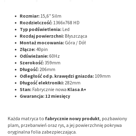
Rozmiar:
15,6" Silm
Rozdzielczość:
1366x768 HD
Typ podświetlenia:
Led
Rozdaj powierzchni:
Błyszcząca
Montaż mocowania:
Góra / Dół
Złącze:
40pin
Odświeżanie:
60Hz
Szerokość:
359mm
Długość:
206mm
Odległość od p. krawędzi gniazda:
109mm
Długość elektroniki:
282mm
Stan:
Fabrycznie nowa
Klasa A+
Gwarancja: 12 miesięcy
Każda matryca to
fabrycznie nowy produkt
, pozbawiony
plam, przebarwień oraz rys, a jej powierzchnię pokrywa
oryginalna folia zabezpieczająca.