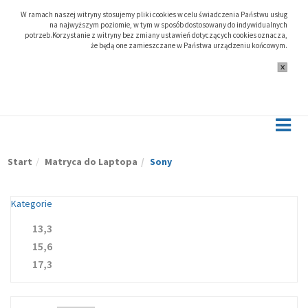
W ramach naszej witryny stosujemy pliki cookies w celu świadczenia Państwu usług
na najwyższym poziomie, w tym w sposób dostosowany do indywidualnych
potrzeb.Korzystanie z witryny bez zmiany ustawień dotyczących cookies oznacza,
że będą one zamieszczane w Państwa urządzeniu końcowym.
Start
Matryca do Laptopa
Sony
Kategorie
13,3
15,6
17,3