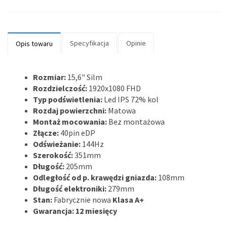
Specyfikacja
Opinie
Opis towaru
Rozmiar:
15,6" Silm
Rozdzielczość:
1920x1080 FHD
Typ podświetlenia:
Led IPS 72% kol
Rozdaj powierzchni:
Matowa
Montaż mocowania:
Bez montażowa
Złącze:
40pin eDP
Odświeżanie:
144Hz
Szerokość:
351mm
Długość:
205mm
Odległość od p. krawędzi gniazda:
108mm
Długość elektroniki:
279mm
Stan:
Fabrycznie nowa
Klasa A+
Gwarancja: 12 miesięcy